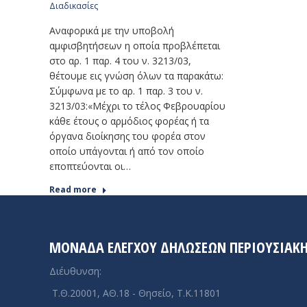
Διαδικασίες
Αναφορικά με την υποβολή
αμφισβητήσεων η οποία προβλέπεται
στο αρ. 1 παρ. 4 του ν. 3213/03,
θέτουμε εις γνώση όλων τα παρακάτω:
Σύμφωνα με το αρ. 1 παρ. 3 του ν.
3213/03:«Μέχρι το τέλος Φεβρουαρίου
κάθε έτους ο αρμόδιος φορέας ή τα
όργανα διοίκησης του φορέα στον
οποίο υπάγονται ή από τον οποίο
εποπτεύονται οι…
Read more
ΜΟΝΆΔΑ ΕΛΈΓΧΟΥ ΔΗΛΏΣΕΩΝ ΠΕΡΙΟΥΣΙΑΚΉ
Διέυθυνση:
Τ.Θ.20001, ΑΘ.18 - Θησείο, Τ.Κ.11801